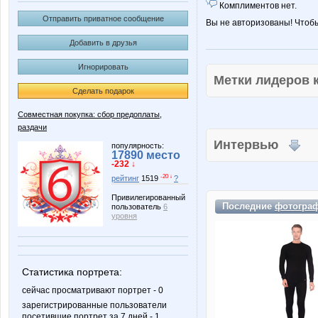
Комплиментов нет.
Отправить приватное сообщение
Вы не авторизованы! Чтоб
Добавить в друзья
Игнорировать
Метки лидеров
Сделать подарок
Совместная покупка: сбор предоплаты,
раздачи
Интервью
популярность:
17890 место
-232 ↓
-20 ↓
рейтинг
1519
?
Привилегированный
Последние
фотогра
пользователь
6
уровня
Статистика портрета:
сейчас просматривают портрет - 0
зарегистрированные пользователи
посетившие портрет за 7 дней - 1