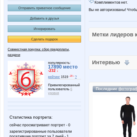
Комплиментов нет.
Отправить приватное сообщение
Вы не авторизованы! Чтоб
Добавить в друзья
Игнорировать
Метки лидеров
Сделать подарок
Совместная покупка: сбор предоплаты,
раздачи
Интервью
популярность:
17890 место
-232 ↓
-20 ↓
рейтинг
1519
?
Привилегированный
Последние
фотогра
пользователь
6
уровня
Статистика портрета:
сейчас просматривают портрет - 0
зарегистрированные пользователи
посетившие портрет за 7 дней - 1